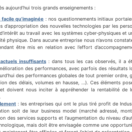
 aujourd’hui trois grands enseignements :
 facile qu’imaginée
: nos questionnements initiaux portaien
és d’appropriation des nouvelles technologies par les perso
 d’intérêt au travail avec les systèmes cyber-physiques et
ilité physique. Dans aucune entreprise nous n’avons constat
pendant être mis en relation avec l’effort d’accompagne
.
actuels insuffisants
: dans tous les cas observés, il a été
’amélioration des performances, avec parfois des résultat
jourd’hui des performances globales de tout premier ordre, 
inution des délais, volumes en hausse, …). Ces éléments pos
t doivent nous inciter à appréhender la rentabilité de I
.
ulement
: les entreprises qui ont le plus tiré profit de Indu
tion soit de leur business model (marché adressé, mon
ion des services supports et l’augmentation du niveau d’au
hnologique, mais doit être envisagée comme une opportunit