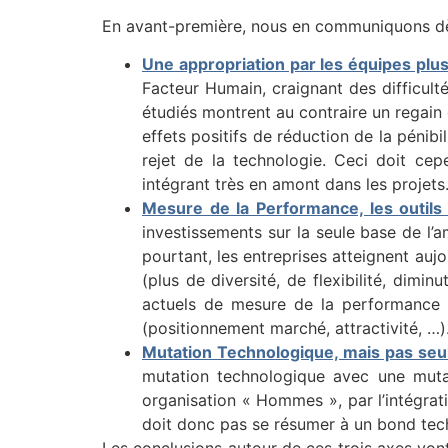
En avant-première, nous en communiquons dès
Une appropriation par les équipes plus
Facteur Humain, craignant des difficult
étudiés montrent au contraire un regain
effets positifs de réduction de la pénib
rejet de la technologie. Ceci doit ce
intégrant très en amont dans les projets
Mesure de la Performance, les outils 
investissements sur la seule base de l
pourtant, les entreprises atteignent au
(plus de diversité, de flexibilité, dim
actuels de mesure de la performance e
(positionnement marché, attractivité, …)
Mutation Technologique, mais pas se
mutation technologique avec une muta
organisation « Hommes », par l’intégrat
doit donc pas se résumer à un bond tec