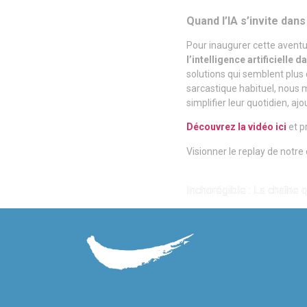
Quand l’IA s’invite dans 
Pour inaugurer cette aventu
l’intelligence artificielle d
solutions qui semblent plus 
sarcastique habituel, nous 
simplifier leur quotidien, a
Découvrez la vidéo ici
et pr
Visionner le replay de notr
Inchorégible : La chaîne