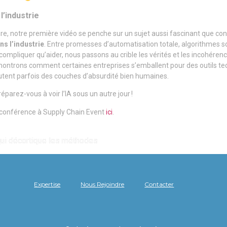
l’industrie
re, notre première vidéo se penche sur un sujet aussi fascinant que con
ans l’industrie
. Entre promesses d’automatisation totale, algorithmes soi-
compliquer qu’aider, nous passons au crible les vérités et les incohéren
montrons comment certaines entreprises s’emballent pour des outils tec
joutent parfois des couches d’absurdité bien humaines.
éparez-vous à voir l’IA sous un autre jour !
e conférence à Supply Chain Event
ici
.
 qui décortique les méthodes
Expertise
Nous Rejoindre
Contacter