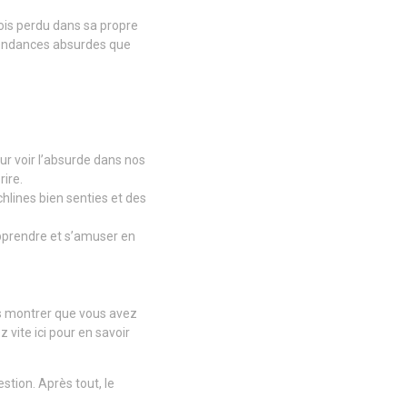
fois perdu dans sa propre
s tendances absurdes que
ur voir l’absurde dans nos
rire.
chlines bien senties et des
apprendre et s’amuser en
us montrer que vous avez
vite ici pour en savoir
stion. Après tout, le