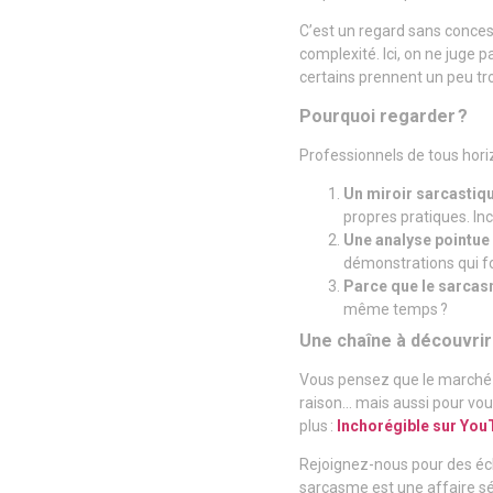
C’est un regard sans conces
complexité. Ici, on ne juge 
certains prennent un peu tr
Pourquoi regarder ?
Professionnels de tous horiz
Un miroir sarcastiqu
propres pratiques. Inc
Une analyse pointue 
démonstrations qui 
Parce que le sarcasm
même temps ?
Une chaîne à découvrir
Vous pensez que le marché p
raison… mais aussi pour vous
plus :
Inchorégible sur You
Rejoignez-nous pour des écla
sarcasme est une affaire s