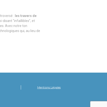
troversé :
les travers de
disant “infaillibles”, et
ces. Avec notre ton
hnologiques qui, au lieu de
Mentions Légales