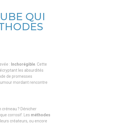
TUBE QUI
ÉTHODES
evée :
Inchorégible
. Cette
décryptant les absurdités
onde de promesses
l’humour mordant rencontre
on créneau ? Dénicher
 que corrosif. Les
méthodes
e leurs créateurs, ou encore