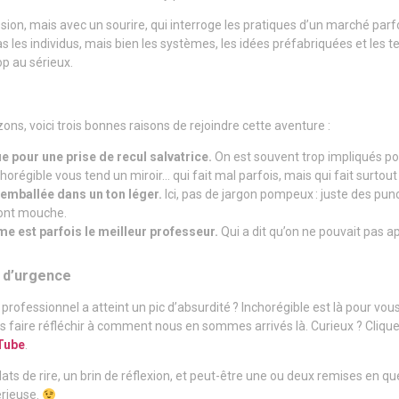
sion, mais avec un sourire, qui interroge les pratiques d’un marché par
pas les individus, mais bien les systèmes, les idées préfabriquées et le
op au sérieux.
ons, voici trois bonnes raisons de rejoindre cette aventure :
e pour une prise de recul salvatrice.
On est souvent trop impliqués po
horégible vous tend un miroir… qui fait mal parfois, mais qui fait surtout 
emballée dans un ton léger.
Ici, pas de jargon pompeux : juste des pun
font mouche.
e est parfois le meilleur professeur.
Qui a dit qu’on ne pouvait pas 
 d’urgence
rofessionnel a atteint un pic d’absurdité ? Inchorégible est là pour vo
 faire réfléchir à comment nous en sommes arrivés là. Curieux ? Cliquez 
Tube
.
ts de rire, un brin de réflexion, et peut-être une ou deux remises en que
érieuse.