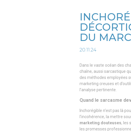
INCHORÉG
DÉCORTI
DU MAR
20.11.24
Dans le vaste océan des cha
chaîne, aussi sarcastique qu
des méthodes employées su
marketing creuses et d’outi
l’analyse pertinente.
Quand le sarcasme dev
Inchorégible n’est pas là po
l’incohérence, la mettre sou
marketing douteuses
, les
les promesses professionnell