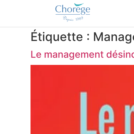
Étiquette :
Manag
Le management désin