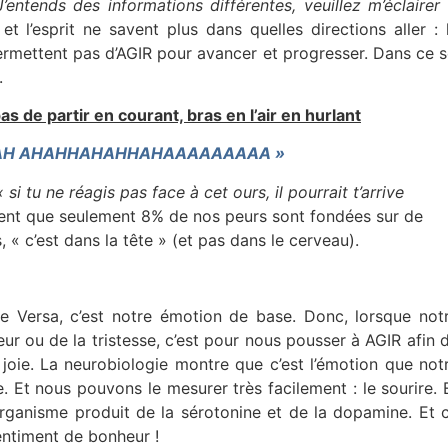
J’entends des informations différentes, veuillez m’éclairer s
t l’esprit ne savent plus dans quelles directions aller : 
rmettent pas d’AGIR pour avancer et progresser. Dans ce sent
.
s de partir en courant, bras en l’air en hurlant
HAH AHAHHAHAHHAHAAAAAAAAA »
« si tu ne réagis pas face à cet ours, il pourrait t’arrive
ent que seulement 8% de nos peurs sont fondées sur de
 « c’est dans la tête » (et pas dans le cerveau).
 Versa, c’est notre émotion de base. Donc, lorsque not
eur ou de la tristesse, c’est pour nous pousser à AGIR afin 
e joie. La neurobiologie montre que c’est l’émotion que not
Et nous pouvons le mesurer très facilement : le sourire. 
organisme produit de la sérotonine et de la dopamine. Et 
ntiment de bonheur !