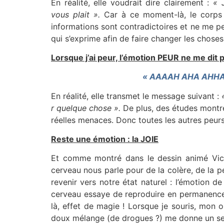
En réalité, elle voudrait dire clairement :
« 
vous plait ».
Car à ce moment-là, le corps e
informations sont contradictoires et ne me pe
qui s’exprime afin de faire changer les choses
Lorsque j’ai peur, l’émotion PEUR ne me dit pa
« AAAAH AHA AH
En réalité, elle transmet le message suivant :
r quelque chose ».
De plus, des études montr
réelles menaces. Donc toutes les autres peurs,
Reste une émotion : la JOIE
Et comme montré dans le dessin animé Vice
cerveau nous parle pour de la colère, de la p
revenir vers notre état naturel : l’émotion d
cerveau essaye de reproduire en permanence. 
là, effet de magie ! Lorsque je souris, mon 
doux mélange (de drogues ?) me donne un se