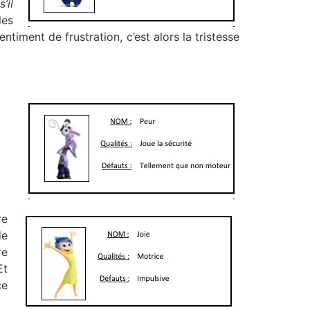
’il
les
iment de frustration, c’est alors la tristesse
re
de
re
Et
ce