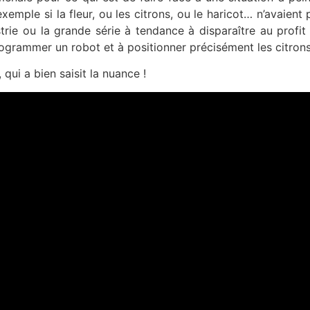
exemple si la fleur, ou les citrons, ou le haricot… n’avaie
trie ou la grande série à tendance à disparaître au profit 
ogrammer un robot et à positionner précisément les citrons
qui a bien saisit la nuance !