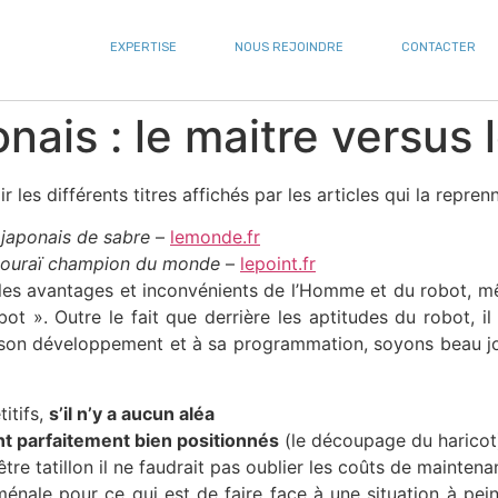
EXPERTISE
NOUS REJOINDRE
CONTACTER
nais : le maitre versus 
 les différents titres affichés par les articles qui la reprenn
 japonais de sabre
–
lemonde.fr
mouraï champion du monde
–
lepoint.fr
en les avantages et inconvénients de l’Homme et du robot, m
ot ». Outre le fait que derrière les aptitudes du robot, il 
son développement et à sa programmation, soyons beau j
itifs,
s’il n’y a aucun aléa
nt parfaitement bien positionnés
(le découpage du haricot
être tatillon il ne faudrait pas oublier les coûts de mainten
ale pour ce qui est de faire face à une situation à peine