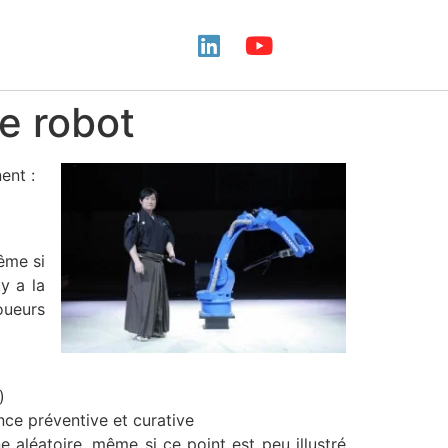
le robot
ent :
ême si
y a la
oueurs
)
ance préventive et curative
 aléatoire, même si ce point est peu illustré