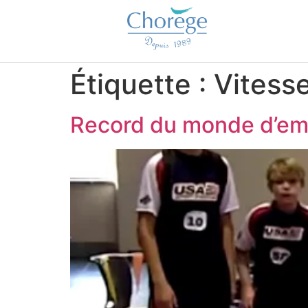
Étiquette :
Vitess
Record du monde d’em