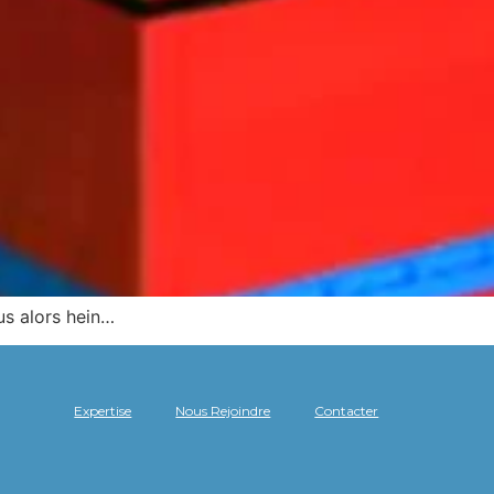
us alors hein…
Expertise
Nous Rejoindre
Contacter