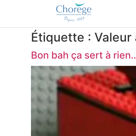
Étiquette :
Valeur
Bon bah ça sert à rien