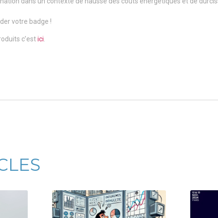
nation dans un contexte de hausse des coûts énergétiques et de durci
er votre badge !
roduits c’est
ici
.
ICLES