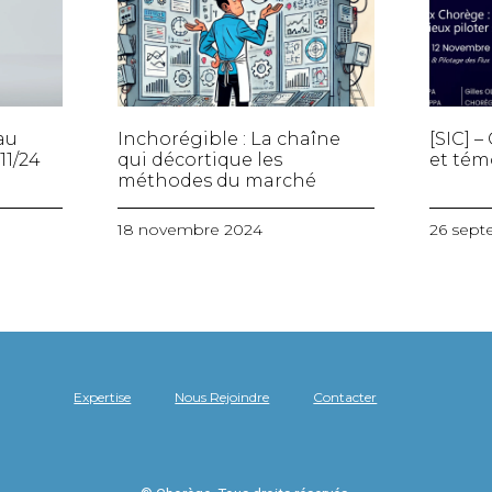
au
Inchorégible : La chaîne
[SIC] 
11/24
qui décortique les
et tém
méthodes du marché
18 novembre 2024
26 sept
Expertise
Nous Rejoindre
Contacter