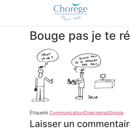
Bouge pas je te r
Étiqueté
Communication
Direct
email
Simple
Laisser un commentair