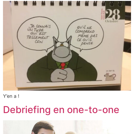
Y’en a !
Debriefing en one-to-one